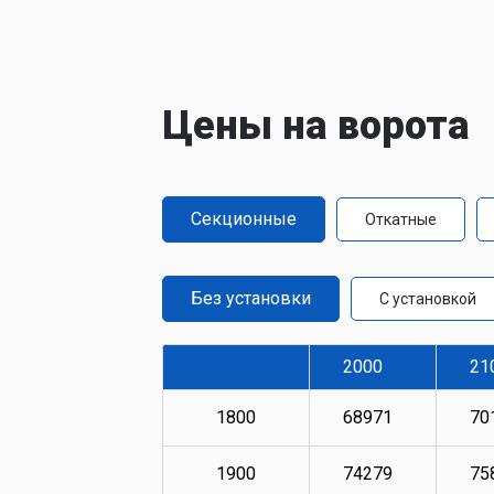
Цены на ворота
Секционные
Откатные
Без установки
С установкой
2000
21
1800
68971
70
1900
74279
75