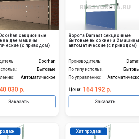
Doorhan
Alutech
а штор
пожарных
Hormann
Doorhan секционные
Ворота Damast секционные
е на две машины
бытовые высокие на 2 машины
а шлагбаумов
По материалу
ические (с приводом)
автоматические (с приводом)
дитель:
Doorhan
Производитель:
Dama
а автоматики
Дополнительный
использ.:
Бытовые
По типу использ.:
Бытов
функционал
влению:
Автоматическое
По управлению:
Автоматическ
панорамные
40 030 р.
164 192 р.
Цена:
с калиткой
Заказать
Заказать
с окнами
По типу
использования
продаж
Хит продаж