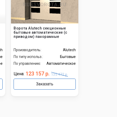
Ворота Alutech секционные
бытовые автоматические (с
приводом) панорамные
ch
Производитель:
Alutech
ые
По типу использ.:
Бытовые
ое
По управлению:
Автоматическое
123 157 р.
Цена:
135 472 р.
Заказать