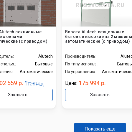
Alutech секционные
Ворота Alutech секционные
 с окнами
бытовые высокие на 2 машины
ические (с приводом)
автоматические (с приводом)
дитель:
Alutech
Производитель:
Alute
использ.:
Бытовые
По типу использ.:
Бытов
влению:
Автоматическое
По управлению:
Автоматическ
02 559 р.
175 994 р.
Цена:
112 814 р.
Заказать
Заказать
Показать еще