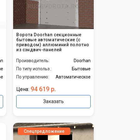
Ворота Doorhan секционные
бытовые автоматические (с
приводом) аллюминий полотно
из сэндвич-панелей
an
Производитель:
Doorhan
ые
По типу использ.:
Бытовые
ое
По управлению:
Автоматическое
94 619 р.
Цена:
Заказать
Спецпредложение