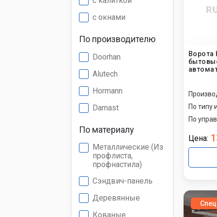
с калиткой
с окнами
По производителю
Ворота
Doorhan
бытовы
автомат
Alutech
Hormann
Произво
По типу 
Damast
По упра
По материалу
1
Цена:
Металлические (Из
профлиста,
профнастила)
Сэндвич-панель
Деревянные
Спец
Кованые