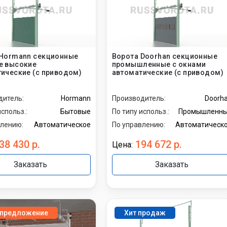
промышленные
бытовые
 Hormann секционные
Ворота Doorhan секционные
е высокие
промышленные с окнами
ические (с приводом)
автоматические (с приводом)
дитель:
Hormann
Производитель:
Doorh
использ.:
Бытовые
По типу использ.:
Промышленн
влению:
Автоматическое
По управлению:
Автоматическ
38 430 р.
194 672 р.
Цена:
Заказать
Заказать
предложение
Хит продаж