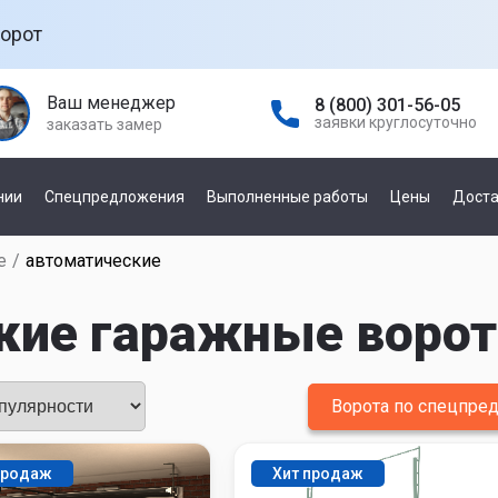
орот
Ваш менеджер
8 (800) 301-56-05
заявки круглосуточно
заказать замер
нии
Спецпредложения
Выполненные работы
Цены
Доста
е
/
автоматические
а гаражных
По управлению
е
ие гаражные ворот
механическое
автоматическое
а
ней
Ворота по спецпр
По производителю
а откатных
продаж
Хит продаж
Damast