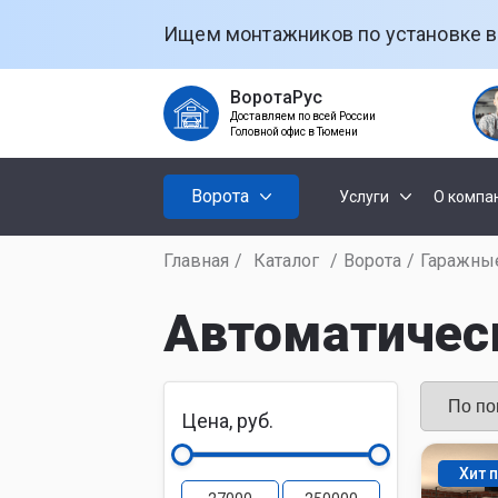
Ищем монтажников по установке в
ВоротаРус
Доставляем по всей России
Головной офис в Тюмени
Ворота
Услуги
О компа
Главная
/
Каталог
/
Ворота
/
Гаражны
Установк
Секционны
ворот
Автоматическ
Откатные
Установк
рольстав
Цена, руб.
Распашные
Установк
Хит 
ворот