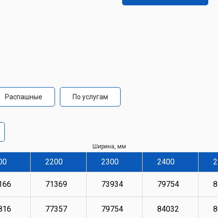
Распашные
По услугам
Ширина, мм
00
2200
2300
2400
2
166
71369
73934
79754
8
816
77357
79754
84032
8