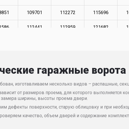
8851
109701
112272
115696
1
1586
112441
112959
121682
1
3125
114154
114664
123568
1
4840
115865
116379
125450
1
ческие гаражные ворота
8431
119462
119978
129384
1
бован, изготавливаем несколько видов – распашные, сек
1173
120659
121173
130414
1
зависит от размеров проема, для которого выполняется ко
я замера ширины, высоты проема двери.
2199
121855
122368
138968
1
ним дефекты поверхности, старую облицовку и при необхо
5719
177828
181378
191388
1
 проверяем качество, объем дверей и содержание компле