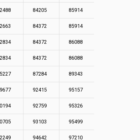
2488
84205
85914
90531
2663
84372
85914
90878
2834
84372
86088
91221
2834
84372
86088
91563
5227
87284
89343
91053
9677
92415
95157
102345
0194
92759
95326
102859
0705
93103
95499
103545
2249
94642
97210
104916