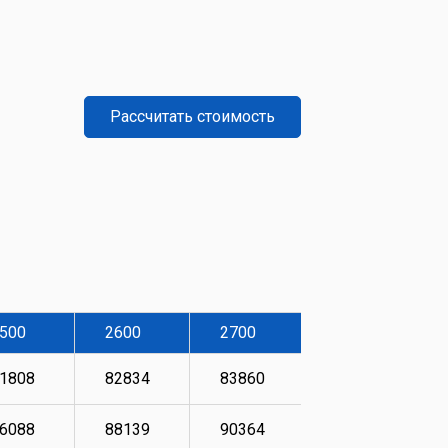
Рассчитать стоимость
500
2600
2700
2800
1808
82834
83860
86088
6088
88139
90364
90705