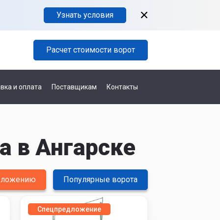
Узнать условия
Расчет стоимости ворот
вка и оплата
Поставщикам
Контакты
а в Ангарске
едложению
Популярные ворота
Спецпредложение