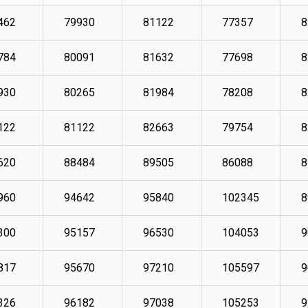
462
79930
81122
77357
8
784
80091
81632
77698
8
930
80265
81984
78208
8
122
81122
82663
79754
8
620
88484
89505
86088
8
960
94642
95840
102345
8
300
95157
96530
104053
9
817
95670
97210
105597
9
326
96182
97038
105253
9