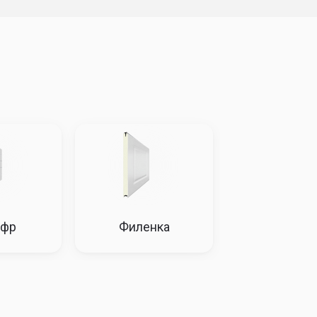
02374
203986
205926
208511
06892
208347
209801
210774
15937
218683
221591
226275
20142
223367
226275
229506
20300
223527
226275
230469
20619
223527
226275
231120
23367
225628
228211
232897
офр
Филенка
32571
235476
238385
243719
36449
239838
242745
247595