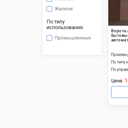
Жалюзи
По типу
использования
Ворота 
бытовые
Промышленные
автомат
Произво
По типу 
По упра
1
Цена: