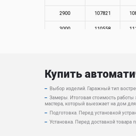
2900
107821
10
3000
110558
11
3100
112272
11
3200
113981
11
Купить автомати
3300
117403
11
Выбор изделий. Гаражный тип востре
3400
119978
12
Замеры. Итоговая стоимость работы 
мастера, который выезжает на дом дл
3500
121173
12
Подготовка. Перед установкой устра
3600
173784
17
Установка. Перед доставкой товара