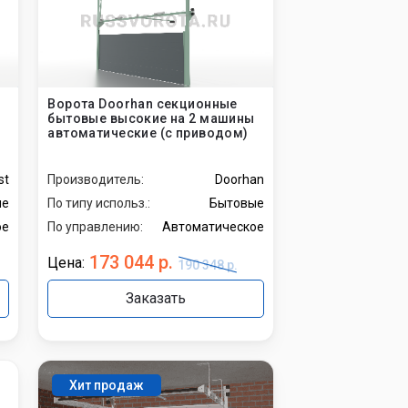
Ворота Doorhan секционные
бытовые высокие на 2 машины
автоматические (с приводом)
st
Производитель:
Doorhan
ые
По типу использ.:
Бытовые
ое
По управлению:
Автоматическое
173 044 р.
Цена:
190 348 р.
Заказать
Хит продаж