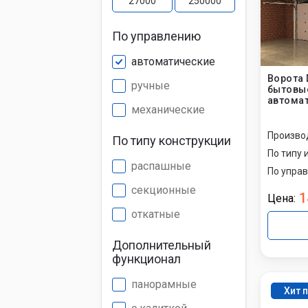
По управлению
Установк
противо
автоматические
Ворота 
ручные
бытовы
Установк
автомат
механические
Произво
Установк
По типу конструкции
По типу 
распашные
По упра
секционные
1
Цена:
откатные
Дополнительный
функционал
панорамные
Хит 