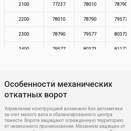
2100
77237
78010
78790
2200
78010
78790
79577
2300
78790
79577
80373
2400
79577
80373
81177
2500
80373
81177
81988
Особенности механических
откатных ворот
Управление конструкцией возможно без автоматики
за счет малого веса и сбалансированного центра
тяжести. Ворота защищают огражденную территорию
от незаконного проникновения. Механизм защищен от