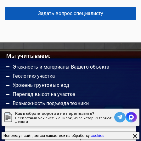
Задать вопрос специалисту
Какой срок службы гаражных ворот?
Можно ли ручные ворота сделать
автоматическими?
Мы учитываем:
Этажность и материалы Вашего объекта
Будут ли работать гаражные ворота без
Геологию участка
автоматики?
Уровень грунтовых вод
Перепад высот на участке
Погодные условия не портят привод?
Возможность подъезда техники
Удаленность объекта
Как выбрать ворота и не переплатить?
Бесплатный чек-лист:
7 ошибок, из-за которых теряют
Радиус действия пультов управления
деньги
У вас остались вопросы?
Используя сайт, вы соглашаетесь на обработку
cookies