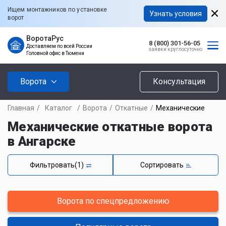
Ищем монтажников по установке
Узнать условия
ворот
ВоротаРус
8 (800) 301-56-05
Доставляем по всей России
заявки круглосуточно
Головной офис в Тюмени
Ворота
Консультация
Главная
/
Каталог
/
Ворота
/
Откатные
/
Механические
Механические откатные ворота
в Ангарске
Фильтровать
(1)
Сортировать
Ворота по спецпредложению