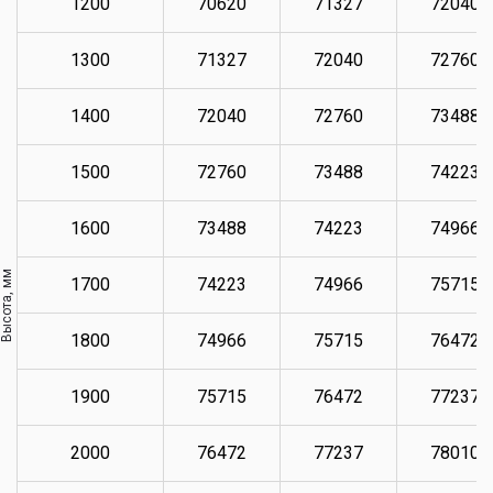
1200
70620
71327
72040
1300
71327
72040
72760
1400
72040
72760
73488
1500
72760
73488
74223
1600
73488
74223
74966
Высота, мм
1700
74223
74966
75715
1800
74966
75715
76472
1900
75715
76472
77237
2000
76472
77237
78010