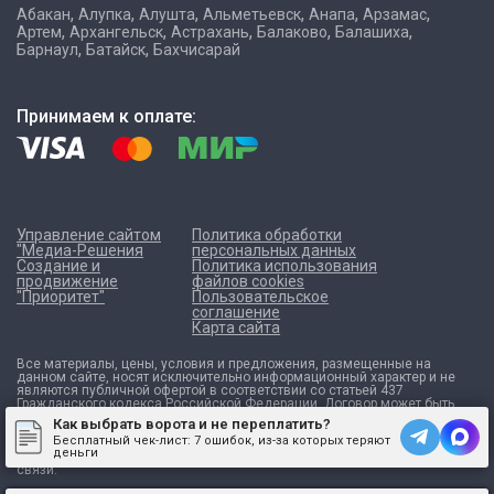
,
,
,
,
,
,
Абакан
Алупка
Алушта
Альметьевск
Анапа
Арзамас
,
,
,
,
,
Артем
Архангельск
Астрахань
Балаково
Балашиха
,
,
Барнаул
Батайск
Бахчисарай
Принимаем к оплате:
Управление сайтом
Политика обработки
"Медиа-Решения
персональных данных
Создание и
Политика использования
продвижение
файлов cookies
"Приоритет"
Пользовательское
соглашение
Карта сайта
Все материалы, цены, условия и предложения, размещенные на
данном сайте, носят исключительно информационный характер и не
являются публичной офертой в соответствии со статьей 437
Гражданского кодекса Российской Федерации. Договор может быть
составлен только после индивидуального согласования всех деталей
Как выбрать ворота и не переплатить?
и оформляется в письменном виде. Для получения точной
Бесплатный чек-лист:
7 ошибок, из-за которых теряют
информации о стоимости, сроках и условиях обращайтесь к нашим
деньги
менеджерам по контактным телефонам или через форму обратной
связи.