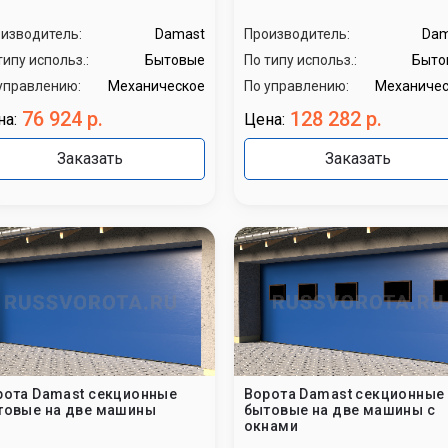
изводитель:
Damast
Производитель:
Dam
типу использ.:
Бытовые
По типу использ.:
Быто
управлению:
Механическое
По управлению:
Механичес
76 924 р.
128 282 р.
на:
Цена:
Заказать
Заказать
рота Damast секционные
Ворота Damast секционные
товые на две машины
бытовые на две машины с
окнами