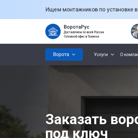
Ищем монтажников по установке в
ВоротаРус
Доставляем по всей России
Головной офис в Тюмени
Ворота
Услуги
О компа
Установк
Секционны
ворот
Откатные
Установк
рольстав
Заказать вор
Распашные
под ключ
Установк
ворот