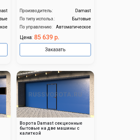
ast
Производитель:
Damast
вые
По типу использ.:
Бытовые
кое
По управлению:
Автоматическое
85 639 р.
Цена:
Заказать
Ворота Damast секционные
бытовые на две машины с
калиткой