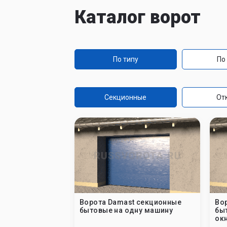
Каталог ворот
По типу
По
Секционные
От
Ворота Damast секционные
Во
бытовые на одну машину
бы
ок