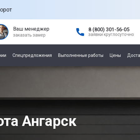
орот
Ваш менеджер
8 (800) 301-56-05
заявки круглосуточно
заказать замер
нии
Спецпредложения
Выполненные работы
Цены
Доста
а гаражных
По управлению
е
механическое
автоматическое
а
ней
ота Ангарск
По производителю
а откатных
Damast