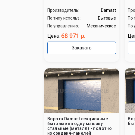
Производитель:
Damast
Про
По типу использ.:
Бытовые
По 
По управлению:
Механическое
По 
68 971 р.
Цена:
Це
Заказать
Ворота Damast секционные
Во
бытовые на одну машину
бы
стальные (металл) - полотно
из сэндвич-панелей