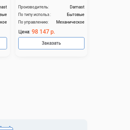
ast
Производитель:
Damast
вые
По типу использ.:
Бытовые
кое
По управлению:
Механическое
98 147 р.
Цена:
Заказать