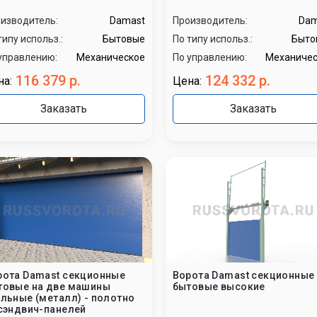
изводитель:
Damast
Производитель:
Dam
типу использ.:
Бытовые
По типу использ.:
Быто
управлению:
Механическое
По управлению:
Механичес
116 379 р.
124 332 р.
на:
Цена:
Заказать
Заказать
рота Damast секционные
Ворота Damast секционные
товые на две машины
бытовые высокие
альные (металл) - полотно
 сэндвич-панелей