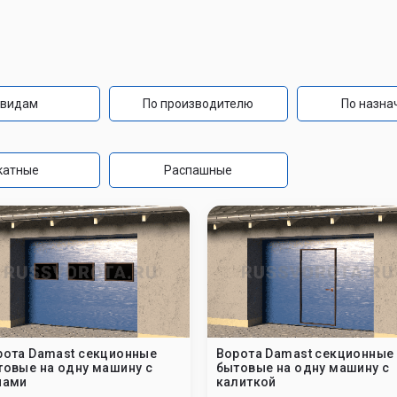
промышленные
бытовые
 видам
По производителю
По назна
катные
Распашные
рота Damast секционные
Ворота Damast секционные
товые на одну машину с
бытовые на одну машину с
нами
калиткой