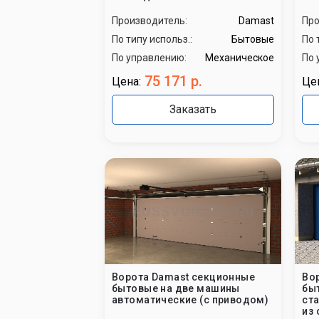
Производитель:
Damast
Про
По типу использ.:
Бытовые
По 
По управлению:
Механическое
По 
75 171 р.
Цена:
Це
Заказать
Ворота Damast секционные
Во
бытовые на две машины
бы
автоматические (с приводом)
ст
из