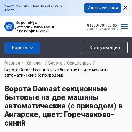
Ищем монтажников по установке
Узнать условия
ворот
ВоротаРус
8 (800) 301-56-05
Доставляем по всей России
заявки круглосуточно
Головной офис в Тюмени
Ворота
Консультация
Главная
/
Каталог
/
Ворота
/
Секционные
/
Ворота Damast секционные бытовые на две машины
автоматические (с приводом)
Ворота Damast секционные
бытовые на две машины
автоматические (с приводом) в
Ангарске, цвет: Горечавково-
синий