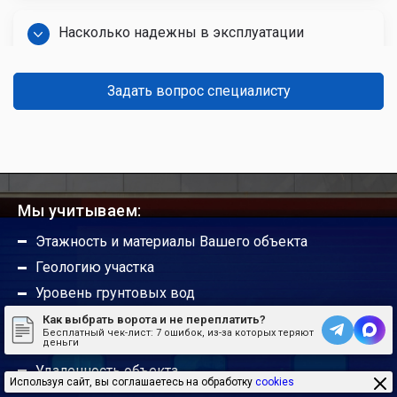
Насколько надежны в эксплуатации
автоматические ворота?
Задать вопрос специалисту
Какой срок службы гаражных ворот?
Можно ли ручные ворота сделать
автоматическими?
Мы учитываем:
Этажность и материалы Вашего объекта
Будут ли работать гаражные ворота без
Геологию участка
автоматики?
Уровень грунтовых вод
Перепад высот на участке
Как выбрать ворота и не переплатить?
Погодные условия не портят привод?
Бесплатный чек-лист:
7 ошибок, из-за которых теряют
Возможность подъезда техники
деньги
Удаленность объекта
Используя сайт, вы соглашаетесь на обработку
cookies