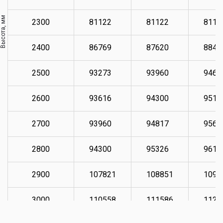
Высота, мм
2300
81122
81122
8112
2400
86769
87620
8848
2500
93273
93960
9464
2600
93616
94300
9515
2700
93960
94817
9567
2800
94300
95326
9618
2900
107821
108851
1097
3000
110558
111586
1124