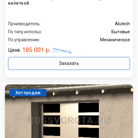
калиткой
Производитель:
Alutech
По типу использ.:
Бытовые
По управлению:
Механическое
185 001 р.
Цена:
203 501 р.
Заказать
Хит продаж