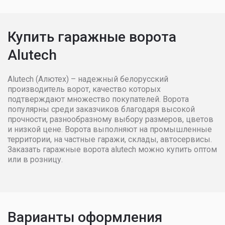
3100
112272
113125
1141
3200
113981
114840
1158
Купить гаражные ворота
Alutech
3300
117403
118431
1194
3400
119978
121173
1206
Alutech (Алютех) – надежный белорусский
производитель ворот, качество которых
подтверждают множество покупателей. Ворота
3500
121173
122199
1218
популярны среди заказчиков благодаря высокой
прочности, разнообразному выбору размеров, цветов
и низкой цене. Ворота выполняют на промышленные
3600
173784
175719
1778
территории, на частные гаражи, склады, автосервисы.
Заказать гаражные ворота alutech можно купить оптом
3700
175719
177339
1789
или в розницу.
3800
179282
180407
1815
3900
186868
189933
1930
Варианты оформления