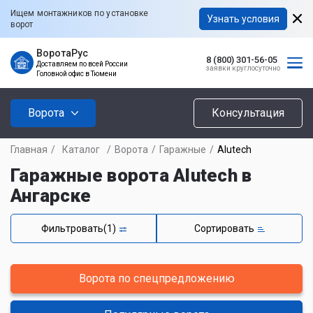
Ищем монтажников по установке
Узнать условия
ворот
ВоротаРус
8 (800) 301-56-05
Доставляем по всей России
заявки круглосуточно
Головной офис в Тюмени
Ворота
Консультация
Главная
/
Каталог
/
Ворота
/
Гаражные
/
Alutech
Гаражные ворота Alutech в
Ангарске
Фильтровать
(1)
Сортировать
Ворота по спецпредложению