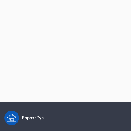
ВоротаРус