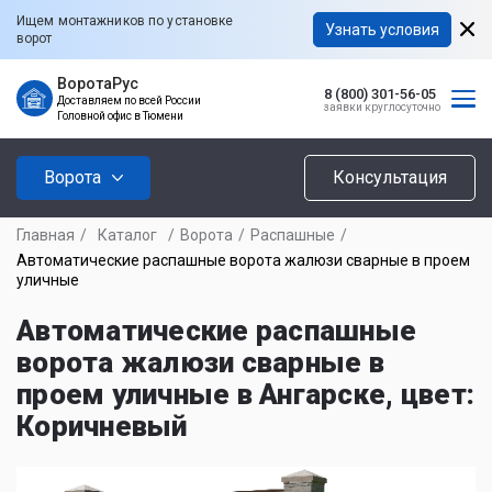
Ищем монтажников по установке
Узнать условия
ворот
ВоротаРус
8 (800) 301-56-05
Доставляем по всей России
заявки круглосуточно
Головной офис в Тюмени
Ворота
Консультация
Главная
/
Каталог
/
Ворота
/
Распашные
/
Автоматические распашные ворота жалюзи сварные в проем
уличные
Автоматические распашные
ворота жалюзи сварные в
проем уличные в Ангарске, цвет:
Коричневый