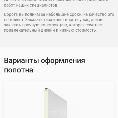
4000
190421
193655
1970
работ наших специалистов.
Ворота выполним за небольшие сроки, на качество это
4100
190582
193810
1970
не влияет. Заказать гаражные ворота у нас, значит
заказать прочную конструкцию, которая сочетает
привлекательный дизайн и низкую стоимость.
4200
190750
193971
1970
4300
193489
195592
1976
4400
200598
203828
2070
Варианты оформления
полотна
4500
203986
207378
2107
4600
205926
208834
2119
4700
207863
210287
2128
4800
211738
213834
2157