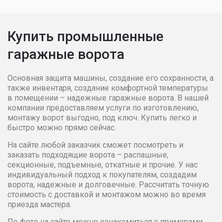
3100
112272
113125
1141
3200
113981
114840
1158
Купить промышленные
гаражные ворота
3300
117403
118431
1194
3400
119978
121173
1206
Основная защита машины, создание его сохранности, а
также инвентаря, создание комфортной температуры
в помещении – надежные гаражные ворота. В нашей
3500
121173
122199
1218
компании предоставляем услуги по изготовлению,
монтажу ворот выгодно, под ключ. Купить легко и
быстро можно прямо сейчас.
3600
173784
175719
1778
На сайте любой заказчик сможет посмотреть и
3700
175719
177339
1789
заказать подходящие ворота – распашные,
секционные, подъемные, откатные и прочие. У нас
индивидуальный подход к покупателям, создадим
3800
179282
180407
1815
ворота, надежные и долговечные. Рассчитать точную
стоимость с доставкой и монтажом можно во время
3900
186868
189933
1930
приезда мастера.
По фото на сайте можно ознакомиться с примерами