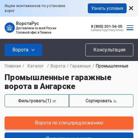
Ищем монтажников по установке
Узнать условия
ворот
ВоротаРус
8 (800) 301-56-05
Доставляем по всей России
заявки круглосуточно
Головной офис в Тюмени
Ворота
Консультация
Главная
/
Каталог
/
Ворота
/
Гаражные
/
Промышленные
Промышленные гаражные
ворота в Ангарске
Фильтровать
(1)
Сортировать
Ворота по спецпредложению