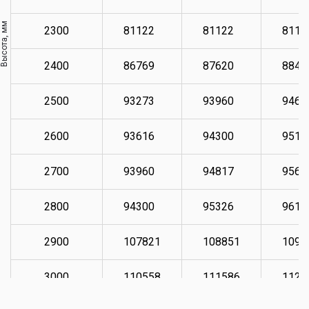
Высота, мм
2300
81122
81122
8112
2400
86769
87620
8848
2500
93273
93960
9464
2600
93616
94300
9515
2700
93960
94817
9567
2800
94300
95326
9618
2900
107821
108851
1097
3000
110558
111586
1124