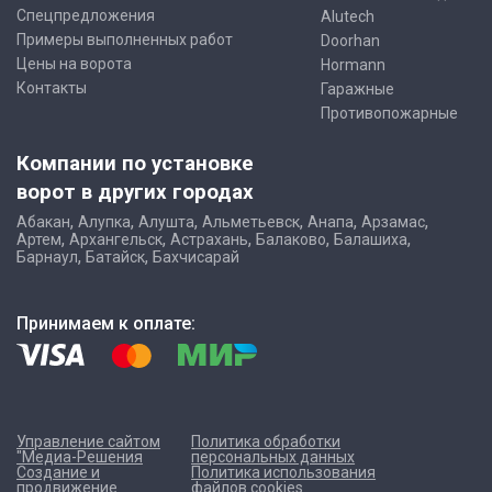
Спецпредложения
Alutech
Примеры выполненных работ
Doorhan
Цены на ворота
Hormann
Контакты
Гаражные
Противопожарные
Компании по установке
ворот в других городах
,
,
,
,
,
,
Абакан
Алупка
Алушта
Альметьевск
Анапа
Арзамас
,
,
,
,
,
Артем
Архангельск
Астрахань
Балаково
Балашиха
,
,
Барнаул
Батайск
Бахчисарай
Принимаем к оплате:
Управление сайтом
Политика обработки
"Медиа-Решения
персональных данных
Создание и
Политика использования
продвижение
файлов cookies