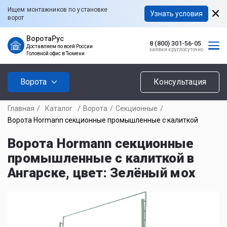
Ищем монтажников по установке
Узнать условия
ворот
ВоротаРус
8 (800) 301-56-05
Доставляем по всей России
заявки круглосуточно
Головной офис в Тюмени
Ворота
Консультация
Главная
/
Каталог
/
Ворота
/
Секционные
/
Ворота Hormann секционные промышленные с калиткой
Ворота Hormann секционные
промышленные с калиткой в
Ангарске, цвет: Зелёный мох