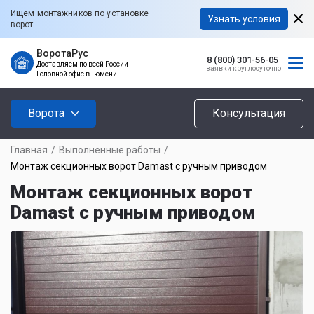
Ищем монтажников по установке
Узнать условия
ворот
ВоротаРус
8 (800) 301-56-05
Доставляем по всей России
заявки круглосуточно
Головной офис в Тюмени
Ворота
Консультация
Главная
/
Выполненные работы
/
Монтаж секционных ворот Damast с ручным приводом
Монтаж секционных ворот
Damast с ручным приводом